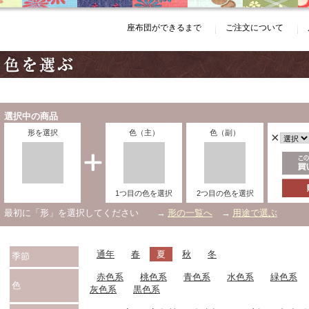
座布団ができるまで
ご注文について
選択中の商品
形を選択
色（主）
色（副）
×
1つ目の色を選択
2つ目の色を選択
最初に「形」を選択してください →
形の一覧へ
→
用途で選ぶ
通年
春
夏
秋
冬
季節
赤色系
桃色系
青色系
水色系
緑色系
色
灰色系
黒色系