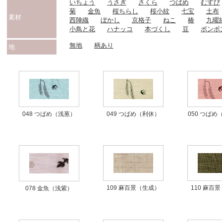
いちょう
うさぎ
さくら
つばめ
むすび
菊
金魚
桜ちらし
桜小紋
七宝
土布
素材
西陣織
ぼかし
京格子
ねこ
椿
九曜
小鳥と花
ハナッコ
本づくし
豆
ボンボ
無地
柄あり
地
048 つばめ（浅葱）
049 つばめ（利休）
050 つば
109 麻百景（生成）
110 麻百
078 金魚（浅紫）