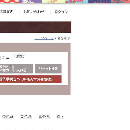
店舗案内
お問い合わせ
ログイン
トップページ
> 色を選ぶ
円(税別)
=
点
茶色系
黄色系
紫色系
白・