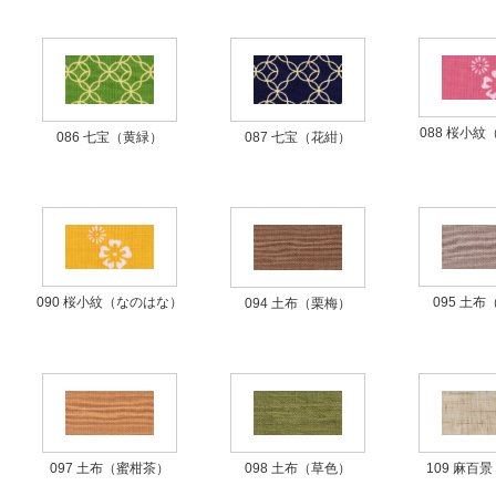
088 桜小
086 七宝（黄緑）
087 七宝（花紺）
095 土
090 桜小紋（なのはな）
094 土布（栗梅）
097 土布（蜜柑茶）
109 麻百
098 土布（草色）