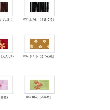
030 よろけ（すみくろ）
（すすだけ）
037 さくら（きつね色）
し（えんじい
）
047 藤花（若草色）
花（藤色）