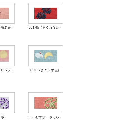
051 菊（唐くれない）
め（海老茶）
ぎ（ピンク）
058 うさぎ（水色）
（紫）
062 むすび（さくら）