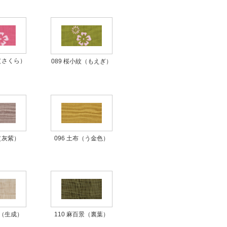
紋（さくら）
089 桜小紋（もえぎ）
布（灰紫）
096 土布（う金色）
景（生成）
110 麻百景（裏葉）