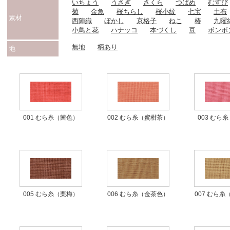
いちょう
うさぎ
さくら
つばめ
むすび
菊
金魚
桜ちらし
桜小紋
七宝
土布
素材
西陣織
ぼかし
京格子
ねこ
椿
九曜
小鳥と花
ハナッコ
本づくし
豆
ボンボ
無地
柄あり
地
001 むら糸（茜色）
002 むら糸（蜜柑茶）
003 むら
006 むら糸（金茶色）
005 むら糸（栗梅）
007 むら