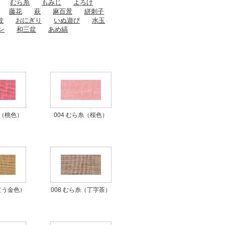
むら糸
もみじ
よろけ
藤花
萩
麻百景
絣刺子
紋
おにぎり
いぬ遊び
水玉
ン
和三盆
あめ縞
004 むら糸（桜色）
糸（桃色）
008 むら糸（丁字茶）
糸（う金色）