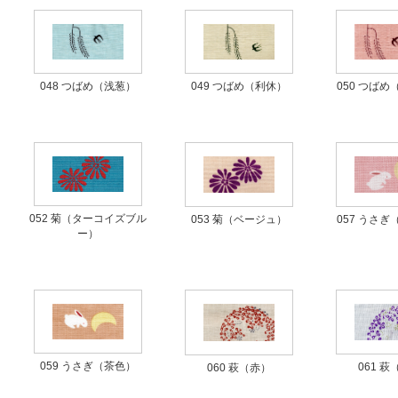
048 つばめ（浅葱）
049 つばめ（利休）
050 つば
052 菊（ターコイズブル
053 菊（ベージュ）
057 うさ
ー）
059 うさぎ（茶色）
061 萩
060 萩（赤）