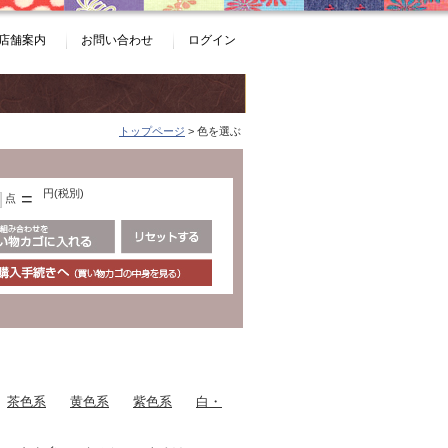
店舗案内
お問い合わせ
ログイン
トップページ
> 色を選ぶ
円(税別)
=
点
茶色系
黄色系
紫色系
白・