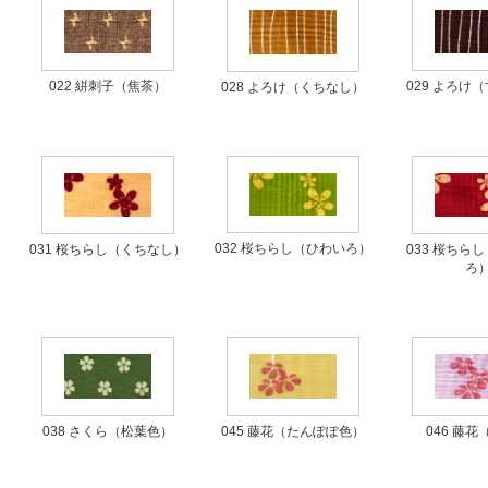
022 絣刺子（焦茶）
029 よろけ
028 よろけ（くちなし）
032 桜ちらし（ひわいろ）
031 桜ちらし（くちなし）
033 桜ちら
ろ
038 さくら（松葉色）
045 藤花（たんぽぽ色）
046 藤