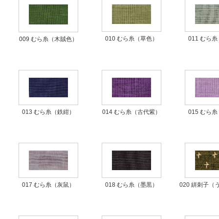
010 むら糸（草色）
011 むら
009 むら糸（木賊色）
013 むら糸（鉄紺）
014 むら糸（古代紫）
015 むら
020 絣刺子
018 むら糸（墨黒）
017 むら糸（灰鼠）