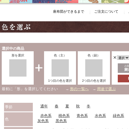
座布団ができるまで
ご注文について
選択中の商品
形を選択
色（主）
色（副）
×
1つ目の色を選択
2つ目の色を選択
最初に「形」を選択してください →
形の一覧へ
→
用途で選ぶ
通年
春
夏
秋
冬
季節
赤色系
桃色系
青色系
水色系
緑色系
色
灰色系
黒色系