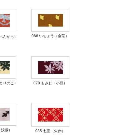
066 いちょう（金茶）
（べんがら）
（とりのこ）
070 もみじ（小豆）
魚（浅紫）
085 七宝（朱赤）