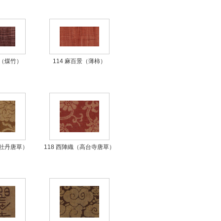
景（煤竹）
114 麻百景（薄柿）
（牡丹唐草）
118 西陣織（高台寺唐草）