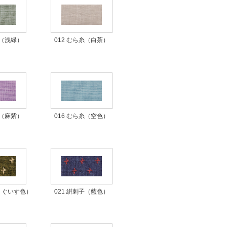
012 むら糸（白茶）
糸（浅緑）
016 むら糸（空色）
糸（麻紫）
（うぐいす色）
021 絣刺子（藍色）