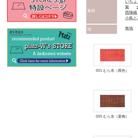
いちょ
菊
素材
西陣織
小鳥と
無地
地
001 むら糸（茜色）
005 むら糸（栗梅）