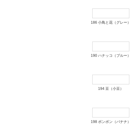
186 小鳥と花（グレー）
190 ハナッコ（ブルー）
194 豆（小豆）
198 ボンボン（バナナ）