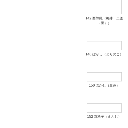
142 西陣織（梅鉢 二釜
（黒））
146 ぼかし（とりのこ）
150 ぼかし（菫色）
152 京格子（えんじ）