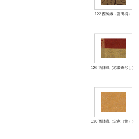
122 西陣織（富田柄）
126 西陣織（称慶寿尽し）
130 西陣織（定家（黄））