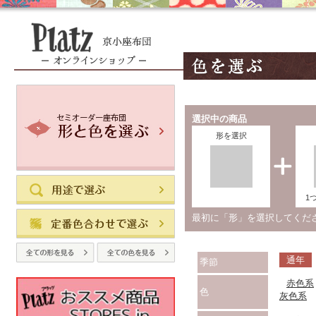
選択中の商品
形を選択
1
最初に「形」を選択してく
通年
季節
赤色系
色
灰色系