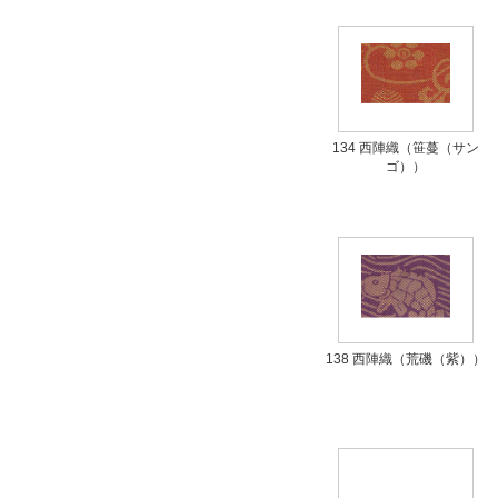
134 西陣織（笹蔓（サン
ゴ））
138 西陣織（荒磯（紫））