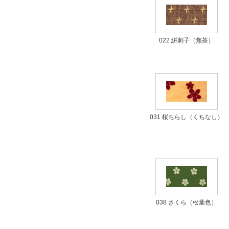
022 絣刺子（焦茶）
031 桜ちらし（くちなし）
038 さくら（松葉色）