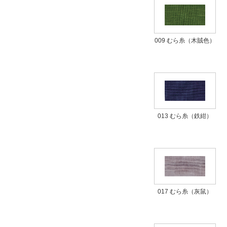
009 むら糸（木賊色）
013 むら糸（鉄紺）
017 むら糸（灰鼠）