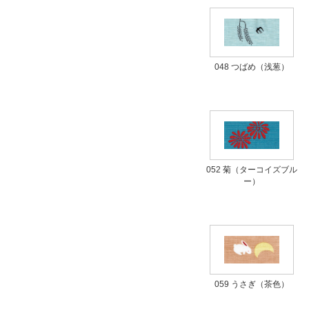
048 つばめ（浅葱）
052 菊（ターコイズブル
ー）
059 うさぎ（茶色）