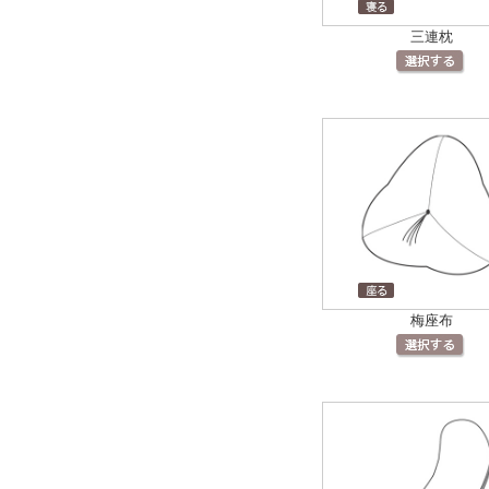
三連枕
梅座布