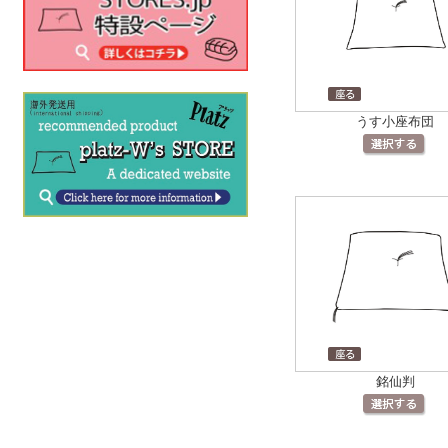
うす小座布団
銘仙判