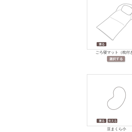
ごろ寝マット（枕付
豆まくら小