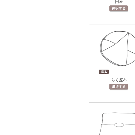
円座
らく座布